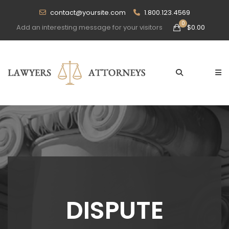
contact@yoursite.com
1.800.123.4569
Add an interesting message for your visitors
$
0.00
DISPUTE